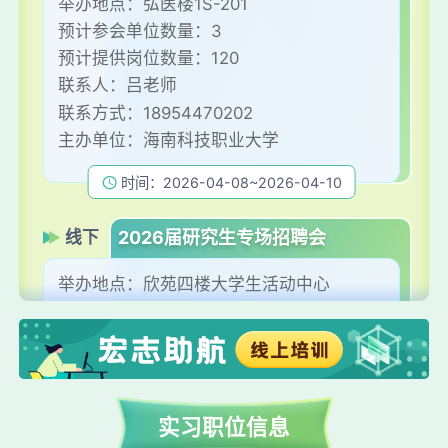
举办地点：
弘医楼1S-201
预计参会单位数量：
3
预计提供岗位数量：
120
联系人：
吕老师
联系方式：
18954470202
主办单位：
海南科技职业大学
时间：2026-04-08~2026-04-10
线下
2026届研究生专场招聘会
举办地点：
欣苑四楼大学生活动中心
预计参会单位数量：
60
预计提供岗位数量：
1000
联系人：
胡老师
联系方式：
18225651518
主办单位：
安徽农业大学
实习职位信息