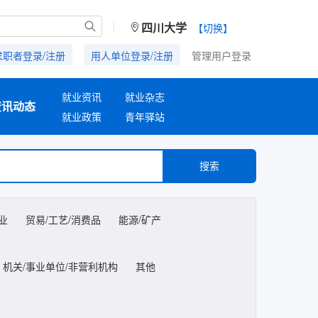
|
四川大学
【切换】
求职者登录/注册
用人单位登录/注册
管理用户登录
就业资讯
就业杂志
资讯动态
就业政策
青年驿站
搜索
业
贸易/工艺/消费品
能源/矿产
机关/事业单位/非营利机构
其他