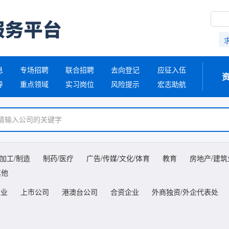
息
专场招聘
联合招聘
去向登记
应征入伍
导
重点领域
实习岗位
风险提示
宏志助航
/加工/制造
制药/医疗
广告/传媒/文化/体育
教育
房地产/建筑
其他
企业
上市公司
港澳台公司
合资企业
外商独资/外企代表处